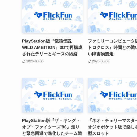
PlayStation版『餓狼伝説
ファミリーコンピュータ
WILD AMBITION』3Dで再構成
トロクロス』時間との戦
されたテリーとギースの因縁
い障害物競走
2026-08-06
2026-08-06
PlayStation版『ザ・キング・
『ネオ・チェリーマスタ
オブ・ファイターズ’96』走り
オジオポケット版で楽し
と緊急回避で進化したチーム戦
型スロット