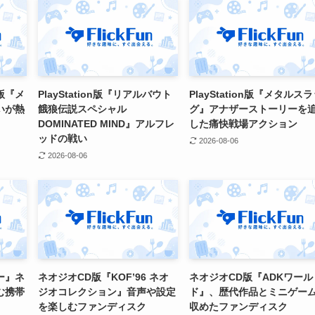
版『メ
PlayStation版『リアルバウト
PlayStation版『メタルス
いが熱
餓狼伝説スペシャル
グ』アナザーストーリーを
DOMINATED MIND』アルフレ
した痛快戦場アクション
ッドの戦い
2026-08-06
2026-08-06
ー』ネ
ネオジオCD版『KOF’96 ネオ
ネオジオCD版『ADKワール
む携帯
ジオコレクション』音声や設定
ド』、歴代作品とミニゲー
を楽しむファンディスク
収めたファンディスク