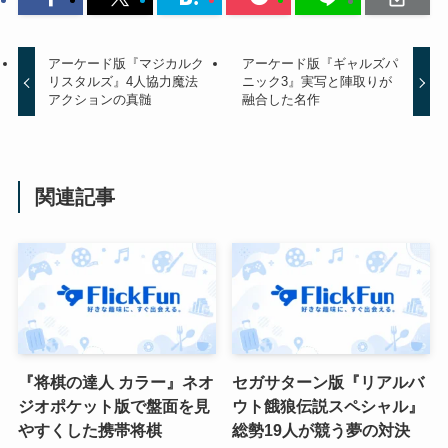
アーケード版『マジカルク
アーケード版『ギャルズパ
リスタルズ』4人協力魔法
ニック3』実写と陣取りが
アクションの真髄
融合した名作
関連記事
『将棋の達人 カラー』ネオ
セガサターン版『リアルバ
ジオポケット版で盤面を見
ウト餓狼伝説スペシャル』
やすくした携帯将棋
総勢19人が競う夢の対決