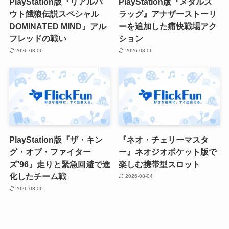
PlayStation版『リアルバ
PlayStation版『メタルス
ウト餓狼伝説スペシャル
ラッグ』アナザーストーリ
DOMINATED MIND』アル
ーを追加した痛快戦場アク
フレッドの戦い
ション
2026-08-06
2026-08-06
PlayStation版『ザ・キン
『ネオ・チェリーマスタ
グ・オブ・ファイター
ー』ネオジオポケット版で
ズ’96』走りと緊急回避で進
楽しむ携帯型スロット
化したチーム戦
2026-08-04
2026-08-06