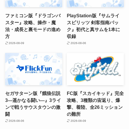
ファミコン版『ドラゴンバ
PlayStation版『サムライ
スター』攻略、操作・魔
スピリッツ 剣客指南パッ
法・成長と裏モードの進め
ク』初代と真サムを1本に
方
収録
2026-08-09
2026-08-06
セガサターン版『餓狼伝説
FC版『スカイキッド』完全
3―遥かなる闘い―』3ライ
攻略、3種類の宙返り、爆
ンで戦うサウスタウンの激
撃、着陸、全26ミッション
闘
の難所
2026-08-06
2026-08-09