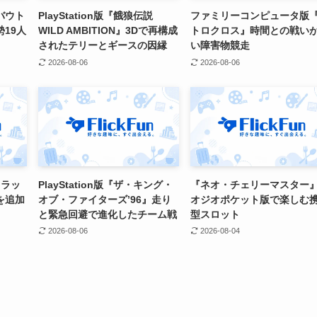
バウト
PlayStation版『餓狼伝説
ファミリーコンピュータ版
19人
WILD AMBITION』3Dで再構成
トロクロス』時間との戦い
されたテリーとギースの因縁
い障害物競走
2026-08-06
2026-08-06
スラッ
PlayStation版『ザ・キング・
『ネオ・チェリーマスター
を追加
オブ・ファイターズ’96』走り
オジオポケット版で楽しむ
と緊急回避で進化したチーム戦
型スロット
2026-08-06
2026-08-04