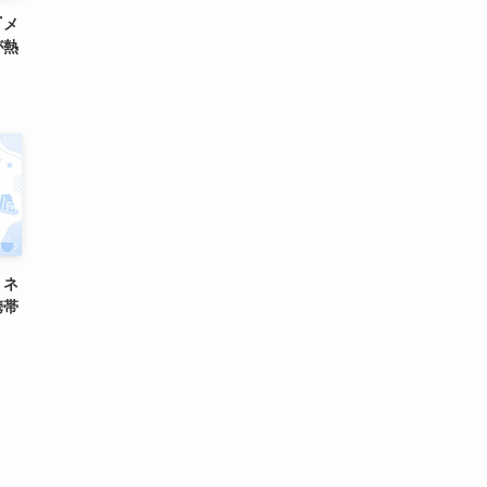
『メ
が熱
』ネ
携帯