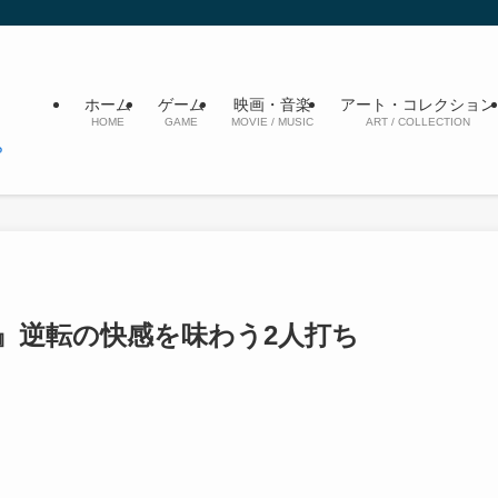
ホーム
ゲーム
映画・音楽
アート・コレクション
HOME
GAME
MOVIE / MUSIC
ART / COLLECTION
ん』逆転の快感を味わう2人打ち