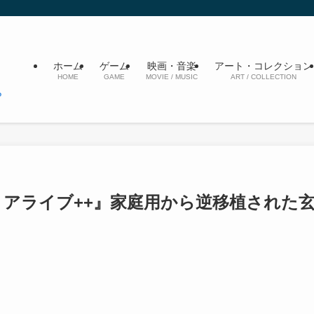
ホーム
ゲーム
映画・音楽
アート・コレクション
HOME
GAME
MOVIE / MUSIC
ART / COLLECTION
 アライブ++』家庭用から逆移植された