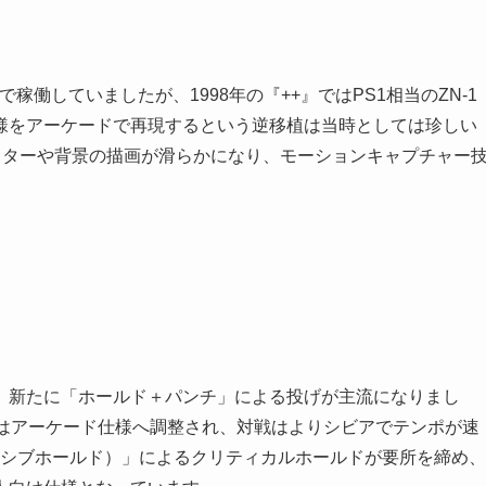
基板で稼働していましたが、1998年の『++』ではPS1相当のZN‑1
様をアーケードで再現するという逆移植は当時としては珍しい
ャラクターや背景の描画が滑らかになり、モーションキャプチャー
、新たに「ホールド＋パンチ」による投げが主流になりまし
ランスはアーケード仕様へ調整され、対戦はよりシビアでテンポが速
ンシブホールド）」によるクリティカルホールドが要所を締め、