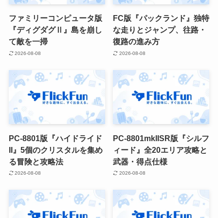
ファミリーコンピュータ版
FC版『パックランド』独特
『ディグダグⅡ』島を崩し
な走りとジャンプ、往路・
て敵を一掃
復路の進み方
2026-08-08
2026-08-08
PC-8801版『ハイドライド
PC-8801mkIISR版『シルフ
II』5個のクリスタルを集め
ィード』全20エリア攻略と
る冒険と攻略法
武器・得点仕様
2026-08-08
2026-08-08