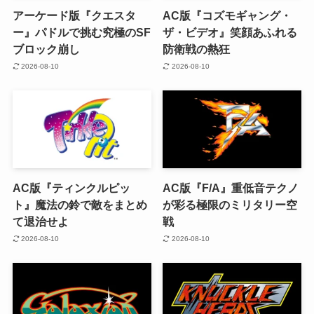
アーケード版『クエスタ
AC版『コズモギャング・
ー』パドルで挑む究極のSF
ザ・ビデオ』笑顔あふれる
ブロック崩し
防衛戦の熱狂
2026-08-10
2026-08-10
AC版『ティンクルピッ
AC版『F/A』重低音テクノ
ト』魔法の鈴で敵をまとめ
が彩る極限のミリタリー空
て退治せよ
戦
2026-08-10
2026-08-10