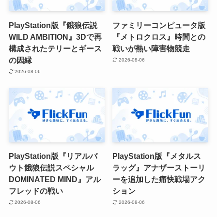
PlayStation版『餓狼伝説
ファミリーコンピュータ版
WILD AMBITION』3Dで再
『メトロクロス』時間との
構成されたテリーとギース
戦いが熱い障害物競走
の因縁
2026-08-06
2026-08-06
PlayStation版『リアルバ
PlayStation版『メタルス
ウト餓狼伝説スペシャル
ラッグ』アナザーストーリ
DOMINATED MIND』アル
ーを追加した痛快戦場アク
フレッドの戦い
ション
2026-08-06
2026-08-06