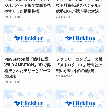
ジオポケット版で盤面を見
ウト餓狼伝説スペシャル』
やすくした携帯将棋
総勢19人が競う夢の対決
2026-08-04
2026-08-06
PlayStation版『餓狼伝説
ファミリーコンピュータ版
WILD AMBITION』3Dで再
『メトロクロス』時間との
構成されたテリーとギース
戦いが熱い障害物競走
の因縁
2026-08-06
2026-08-06