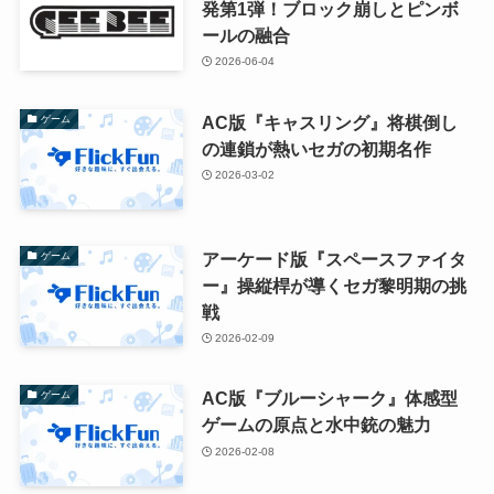
発第1弾！ブロック崩しとピンボ
ールの融合
2026-06-04
AC版『キャスリング』将棋倒し
ゲーム
の連鎖が熱いセガの初期名作
2026-03-02
アーケード版『スペースファイタ
ゲーム
ー』操縦桿が導くセガ黎明期の挑
戦
2026-02-09
AC版『ブルーシャーク』体感型
ゲーム
ゲームの原点と水中銃の魅力
2026-02-08