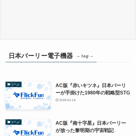
日本バーリー電子機器
– tag –
AC版『赤いキツネ』日本バーリ
ゲーム
ーが手掛けた1980年の戦略型STG
2026-01-14
AC版『南十字星』日本バーリー
ゲーム
が放った黎明期の宇宙戦記