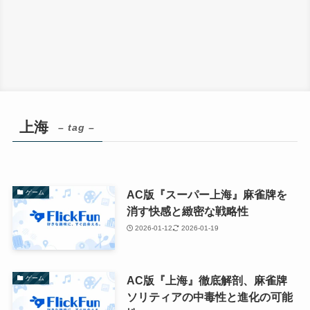
上海
– tag –
AC版『スーパー上海』麻雀牌を
ゲーム
消す快感と緻密な戦略性
2026-01-12
2026-01-19
AC版『上海』徹底解剖、麻雀牌
ゲーム
ソリティアの中毒性と進化の可能