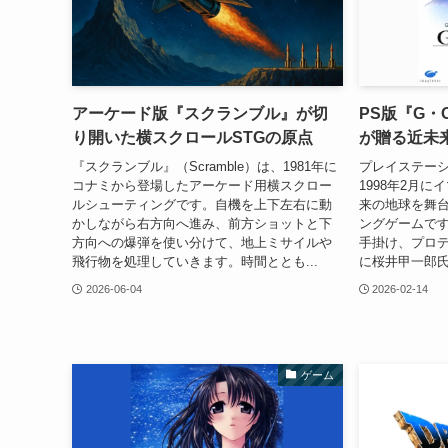
アーケード版『スクランブル』が切
PS版『G・
り開いた横スクロールSTGの原点
が贈る近未
『スクランブル』（Scramble）は、1981年に
プレイステーショ
コナミから登場したアーケード用横スクロー
1998年2月
ルシューティングです。自機を上下左右に動
来の地球を舞
かしながら右方向へ進み、前方ショットと下
ングゲームです
方向への爆弾を使い分けて、地上ミサイルや
手掛け、プロ
飛行物を処理していきます。時間ととも...
に桜井甲一郎氏
2026-06-04
2026-02-14
ゲーム