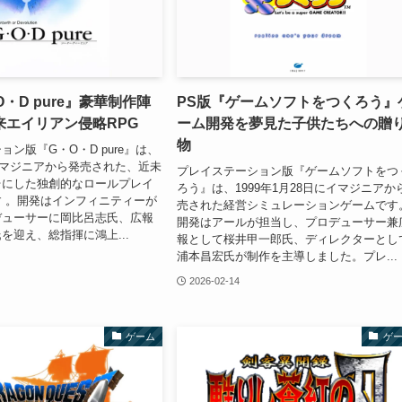
O・D pure』豪華制作陣
PS版『ゲームソフトをつくろう』
来エイリアン侵略RPG
ーム開発を夢見た子供たちへの贈
物
ン版『G・O・D pure』は、
にイマジニアから発売された、近未
プレイステーション版『ゲームソフトをつ
台にした独創的なロールプレイ
ろう』は、1999年1月28日にイマジニアか
 。開発はインフィニティーが
売された経営シミュレーションゲームです
デューサーに岡比呂志氏、広報
開発はアールが担当し、プロデューサー兼
を迎え、総指揮に鴻上...
報として桜井甲一郎氏、ディレクターとし
浦本昌宏氏が制作を主導しました。プレ...
2026-02-14
ゲーム
ゲ