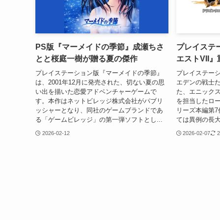
PS版『マーメイドの季節』成瀬ちさ
プレイステ
とと桜庭一樹が贈る夏の傑作
エストVII
プレイステーション版『マーメイドの季節』
プレイステーシ
は、2001年12月に発売された、切ない夏の思
エデンの戦士た
い出を描いた恋愛アドベンチャーゲームで
た、エニック
す。本作はネットビレッジ株式会社がパブリ
を担当したロ
ッシャーとなり、同社のゲームブランドであ
リーズ本編第7
る「ゲームビレッジ」の第一弾ソフトとし...
ては異例の長大
2026-02-12
2026-02-07
2