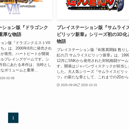
ーション版『ドラゴンク
プレイステーション版『サムライ
』重厚な物語
ピリッツ新章』シリーズ初の3D化
物語
ョン版『ドラゴンクエストVII
ち』は、2000年8月に発売され
プレイステーション版『剣客異聞録 甦り
スが発売、ハートビートが開発
紅の刀 サムライスピリッツ新章』は、199
ールプレイングゲームです。シ
12月にSNKから発売された対戦格闘ゲーム
作目にあたる本作は、当時とし
す。開発はジャパンヴィステックが担当し
なボリュームと重厚...
した。大人気シリーズ『サムライスピリッ
ツ』の新たな章として、これまでの2Dから..
026-02-08
2025-09-08
2025-10-15
1