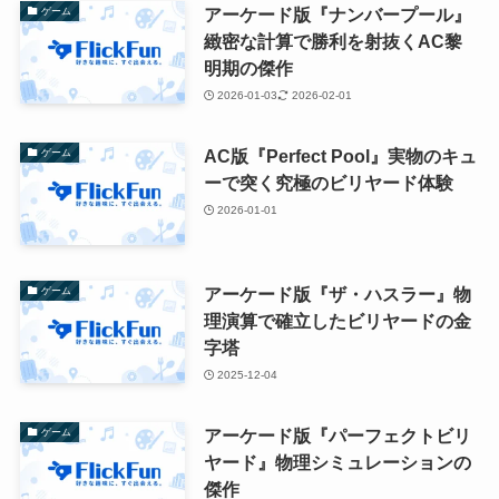
アーケード版『ナンバープール』
ゲーム
緻密な計算で勝利を射抜くAC黎
明期の傑作
2026-01-03
2026-02-01
AC版『Perfect Pool』実物のキュ
ゲーム
ーで突く究極のビリヤード体験
2026-01-01
アーケード版『ザ・ハスラー』物
ゲーム
理演算で確立したビリヤードの金
字塔
2025-12-04
アーケード版『パーフェクトビリ
ゲーム
ヤード』物理シミュレーションの
傑作