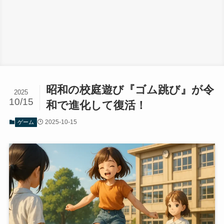
昭和の校庭遊び『ゴム跳び』が令
2025
10/15
和で進化して復活！
2025-10-15
ゲーム